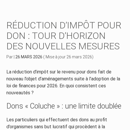
Créer et reprendre une activité
Piloter votre gestion
RÉDUCTION D’IMPÔT POUR
Piloter votre entreprise
Suivre votre comptabilité
DON : TOUR D’HORIZON
DES NOUVELLES MESURES
Développer votre entreprise
Gérer vos ressources humaines
Par
|
26 MARS 2026
( Mise à jour 26 mars 2026)
Construire votre patrimoine
Dématérialiser vos documents
La réduction d’impôt sur le revenu pour dons fait de
Être prêt pour la facturation électronique
nouveau l’objet d’aménagements suite à l’adoption de la
loi de finances pour 2026. En quoi consistent ces
nouveautés ?
Dons « Coluche » : une limite doublée
Les particuliers qui effectuent des dons au profit
d’organismes sans but lucratif qui procèdent à la