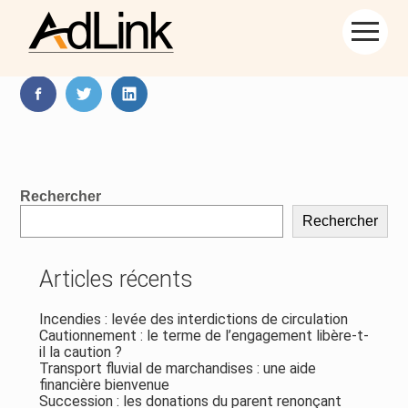
Aller
Partager :
au
contenu
FaceBook
Twitter
LinkedIn
Blog
Rechercher
sidebar
Rechercher
Articles récents
Incendies : levée des interdictions de circulation
Cautionnement : le terme de l’engagement libère-t-
il la caution ?
Transport fluvial de marchandises : une aide
financière bienvenue
Succession : les donations du parent renonçant