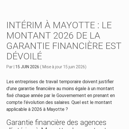
Créer et reprendre une activité
Piloter votre gestion
INTÉRIM À MAYOTTE : LE
Piloter votre entreprise
Suivre votre comptabilité
MONTANT 2026 DE LA
GARANTIE FINANCIÈRE EST
Développer votre entreprise
Gérer vos ressources humaines
DÉVOILÉ
Construire votre patrimoine
Dématérialiser vos documents
Par
|
15 JUIN 2026
( Mise à jour 15 juin 2026)
Être prêt pour la facturation électronique
Les entreprises de travail temporaire doivent justifier
d’une garantie financière au moins égale à un montant
fixé chaque année par le Gouvernement en prenant en
compte l’évolution des salaires. Quel est le montant
applicable à 2026 à Mayotte ?
Garantie financière des agences