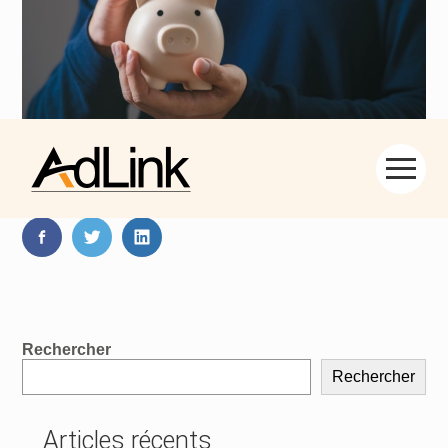
Aller
Partager :
au
contenu
FaceBook
Twitter
LinkedIn
Blog
Rechercher
sidebar
Rechercher
Articles récents