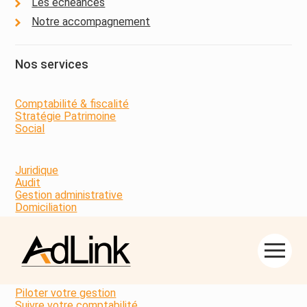
Les échéances
Notre accompagnement
Nos services
Comptabilité & fiscalité
Stratégie Patrimoine
Social
Juridique
Audit
Gestion administrative
Domiciliation
Nos outils
Aller
au
contenu
Piloter votre gestion
Suivre votre comptabilité