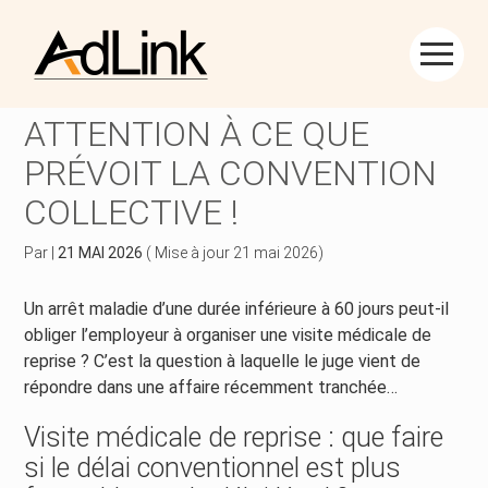
Créer et reprendre une activité
Piloter votre gestion
Aller
au
VISITE DE REPRISE :
contenu
Piloter votre entreprise
Suivre votre comptabilité
ATTENTION À CE QUE
PRÉVOIT LA CONVENTION
Développer votre entreprise
Gérer vos ressources humaines
COLLECTIVE !
Construire votre patrimoine
Dématérialiser vos documents
Par
|
21 MAI 2026
( Mise à jour 21 mai 2026)
Être prêt pour la facturation électronique
Un arrêt maladie d’une durée inférieure à 60 jours peut-il
obliger l’employeur à organiser une visite médicale de
reprise ? C’est la question à laquelle le juge vient de
répondre dans une affaire récemment tranchée…
Visite médicale de reprise : que faire
si le délai conventionnel est plus