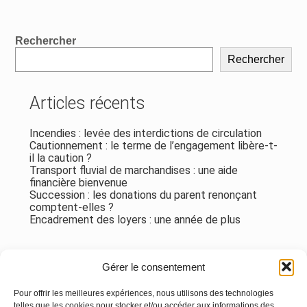
Blog
Rechercher
sidebar
Rechercher
Articles récents
Incendies : levée des interdictions de circulation
Cautionnement : le terme de l’engagement libère-t-
il la caution ?
Transport fluvial de marchandises : une aide
financière bienvenue
Succession : les donations du parent renonçant
comptent-elles ?
Encadrement des loyers : une année de plus
Commentaires récents
Gérer le consentement
Aucun commentaire à afficher.
Pour offrir les meilleures expériences, nous utilisons des technologies
telles que les cookies pour stocker et/ou accéder aux informations des