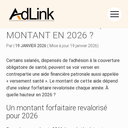
Créer et reprendre une activité
Piloter votre gestion
Aller
au
VERSEMENT SANTÉ : QUEL
contenu
Piloter votre entreprise
Suivre votre comptabilité
MONTANT EN 2026 ?
Développer votre entreprise
Gérer vos ressources humaines
Par
|
19 JANVIER 2026
( Mise à jour 19 janvier 2026)
Construire votre patrimoine
Dématérialiser vos documents
Certains salariés, dispensés de l’adhésion à la couverture
obligatoire de santé, peuvent se voir verser en
Être prêt pour la facturation électronique
contrepartie une aide financière patronale aussi appelée
« versement santé ». Le montant de cette aide dépend
d’une valeur forfaitaire revalorisée chaque année. À
quelle hauteur en 2026 ?
Un montant forfaitaire revalorisé
pour 2026