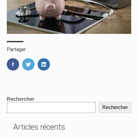
Partager :
FaceBook
Twitter
LinkedIn
Blog
Rechercher
sidebar
Rechercher
Articles récents