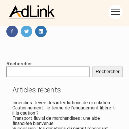
Aller
Partager :
au
contenu
FaceBook
Twitter
LinkedIn
Blog
Rechercher
sidebar
Rechercher
Articles récents
Incendies : levée des interdictions de circulation
Cautionnement : le terme de l’engagement libère-t-
il la caution ?
Transport fluvial de marchandises : une aide
financière bienvenue
Succession : les donations du parent renonçant