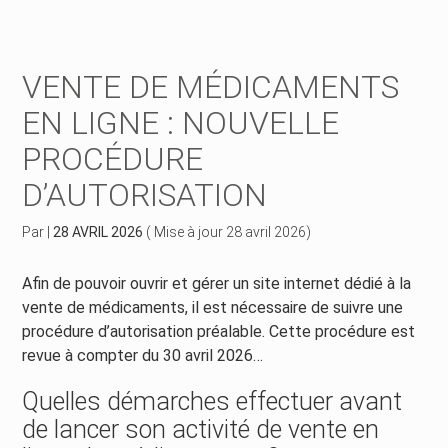
Créer et reprendre une activité
Piloter votre gestion
VENTE DE MÉDICAMENTS
Piloter votre entreprise
Suivre votre comptabilité
EN LIGNE : NOUVELLE
PROCÉDURE
Développer votre entreprise
Gérer vos ressources humaines
D’AUTORISATION
Construire votre patrimoine
Dématérialiser vos documents
Par
|
28 AVRIL 2026
( Mise à jour 28 avril 2026)
Être prêt pour la facturation électronique
Afin de pouvoir ouvrir et gérer un site internet dédié à la
vente de médicaments, il est nécessaire de suivre une
procédure d’autorisation préalable. Cette procédure est
revue à compter du 30 avril 2026…
Quelles démarches effectuer avant
de lancer son activité de vente en