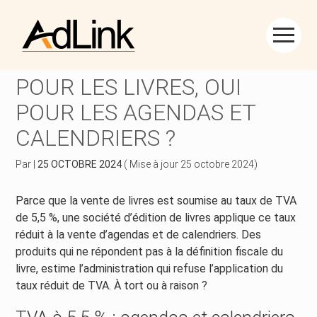
Créer et reprendre une activité
Piloter votre gestion
Aller
au
TVA À TAUX RÉDUIT : OUI
contenu
Piloter votre entreprise
Suivre votre comptabilité
POUR LES LIVRES, OUI
POUR LES AGENDAS ET
Développer votre entreprise
Gérer vos ressources humaines
CALENDRIERS ?
Construire votre patrimoine
Dématérialiser vos documents
Par
|
25 OCTOBRE 2024
( Mise à jour 25 octobre 2024)
Être prêt pour la facturation électronique
Parce que la vente de livres est soumise au taux de TVA
de 5,5 %, une société d’édition de livres applique ce taux
réduit à la vente d’agendas et de calendriers. Des
produits qui ne répondent pas à la définition fiscale du
livre, estime l’administration qui refuse l’application du
taux réduit de TVA. À tort ou à raison ?