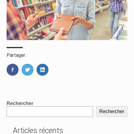
Partager :
FaceBook
Twitter
LinkedIn
Blog
Rechercher
sidebar
Rechercher
Articles récents