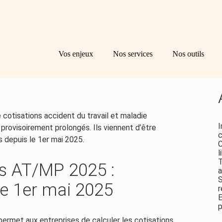
Principal
Bl
Re
Vos enjeux
Nos services
Nos outils
sid
FIN DISPONIBLES !
 cotisations accident du travail et maladie
I
provisoirement prolongés. Ils viennent d’être
c
 depuis le 1er mai 2025.
C
l
T
ns AT/MP 2025 :
a
S
le 1er mai 2025
r
E
p
ermet aux entreprises de calculer les cotisations