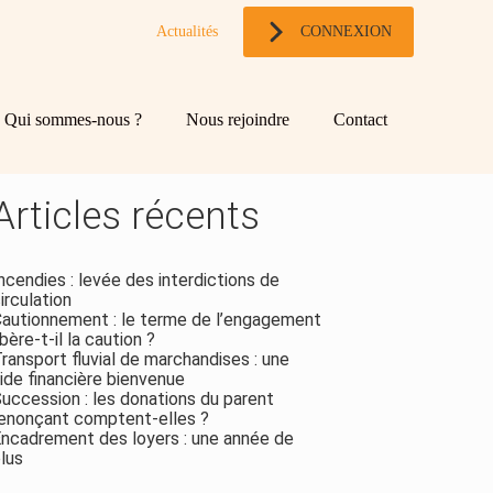
Actualités
CONNEXION
og
chercher
Qui sommes-nous ?
Nous rejoindre
Contact
ebar
Rechercher
Articles récents
ncendies : levée des interdictions de
irculation
autionnement : le terme de l’engagement
ibère-t-il la caution ?
ransport fluvial de marchandises : une
ide financière bienvenue
uccession : les donations du parent
enonçant comptent-elles ?
ncadrement des loyers : une année de
lus