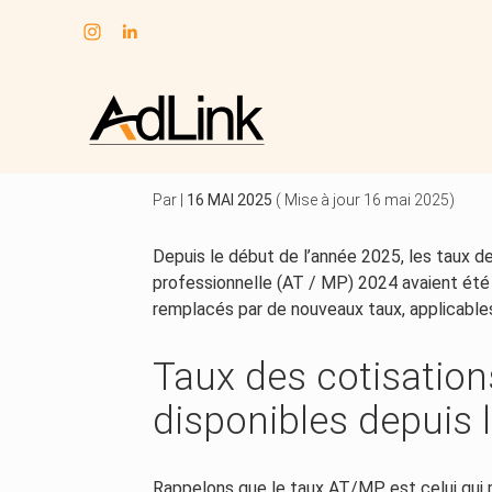
Subheader
Aller
au
TAUX ATMP 2025 : EN
contenu
Par
|
16 MAI 2025
( Mise à jour 16 mai 2025)
Depuis le début de l’année 2025, les taux de
professionnelle (AT / MP) 2024 avaient été 
remplacés par de nouveaux taux, applicables
Taux des cotisatio
disponibles depuis 
Rappelons que le taux AT/MP est celui qui p