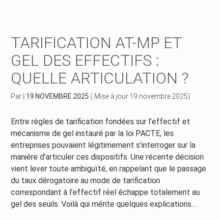
Créer et reprendre une activité
Piloter votre gestion
TARIFICATION AT-MP ET
Piloter votre entreprise
Suivre votre comptabilité
GEL DES EFFECTIFS :
QUELLE ARTICULATION ?
Développer votre entreprise
Gérer vos ressources humaines
Par
|
19 NOVEMBRE 2025
( Mise à jour 19 novembre 2025)
Construire votre patrimoine
Dématérialiser vos documents
Entre règles de tarification fondées sur l’effectif et
Être prêt pour la facturation électronique
mécanisme de gel instauré par la loi PACTE, les
entreprises pouvaient légitimement s’interroger sur la
manière d’articuler ces dispositifs. Une récente décision
vient lever toute ambiguïté, en rappelant que le passage
du taux dérogatoire au mode de tarification
correspondant à l’effectif réel échappe totalement au
gel des seuils. Voilà qui mérite quelques explications…