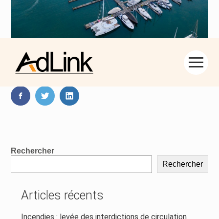
Aller
Partager :
au
contenu
FaceBook
Twitter
LinkedIn
Blog
Rechercher
sidebar
Rechercher
Articles récents
Incendies : levée des interdictions de circulation