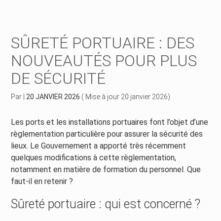
Créer et reprendre une activité
Piloter votre gestion
SÛRETÉ PORTUAIRE : DES
Piloter votre entreprise
Suivre votre comptabilité
NOUVEAUTÉS POUR PLUS
DE SÉCURITÉ
Développer votre entreprise
Gérer vos ressources humaines
Par
|
20 JANVIER 2026
( Mise à jour 20 janvier 2026)
Construire votre patrimoine
Dématérialiser vos documents
Les ports et les installations portuaires font l’objet d’une
Être prêt pour la facturation électronique
règlementation particulière pour assurer la sécurité des
lieux. Le Gouvernement a apporté très récemment
quelques modifications à cette règlementation,
notamment en matière de formation du personnel. Que
faut-il en retenir ?
Sûreté portuaire : qui est concerné ?