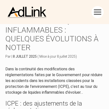
Créer et reprendre une activité
Piloter votre gestion
Aller
au
STOCKAGE DE LIQUIDES
contenu
Piloter votre entreprise
Suivre votre comptabilité
INFLAMMABLES :
QUELQUES ÉVOLUTIONS À
Développer votre entreprise
Gérer vos ressources humaines
NOTER
Construire votre patrimoine
Dématérialiser vos documents
Par
|
8 JUILLET 2025
( Mise à jour 8 juillet 2025)
Être prêt pour la facturation électronique
Dans la continuité des modifications des
réglementations faites par le Gouvernement pour réduire
les accidents dans les installations classées pour la
protection de l’environnement (ICPE), c’est au tour du
stockage de liquides inflammables d’évoluer…
ICPE : des ajustements de la