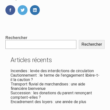
FaceBook
Twitter
LinkedIn
Blog
Rechercher
sidebar
Rechercher
Articles récents
Incendies : levée des interdictions de circulation
Cautionnement : le terme de l’engagement libère-t-
il la caution ?
Transport fluvial de marchandises : une aide
financière bienvenue
Succession : les donations du parent renonçant
comptent-elles ?
Encadrement des loyers : une année de plus