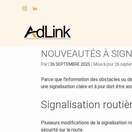
Subheader
Aller
au
SIGNALISATION ROUT
contenu
NOUVEAUTÉS À SIGN
Par
|
26 SEPTEMBRE 2025
( Mise à jour 26 sept
Parce que l’information des obstacles ou des
une signalisation claire et à jour doit être 
Signalisation routiè
Plusieurs modifications de la signalisation r
sécurité sur la route.