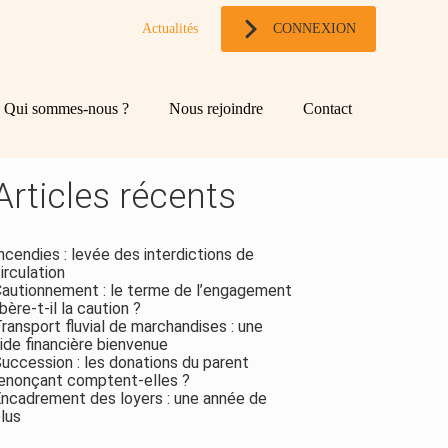
Actualités
CONNEXION
og
chercher
Qui sommes-nous ?
Nous rejoindre
Contact
ebar
Rechercher
Articles récents
ncendies : levée des interdictions de
irculation
autionnement : le terme de l’engagement
ibère-t-il la caution ?
ransport fluvial de marchandises : une
ide financière bienvenue
uccession : les donations du parent
enonçant comptent-elles ?
ncadrement des loyers : une année de
lus