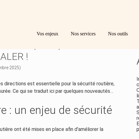
Principal
Bl
Re
Vos enjeux
Nos services
Nos outils
sid
IÈRE : QUELQUES
ALER !
embre 2025)
I
 directions est essentielle pour la sécurité routière,
c
C
assurée. Ce qui se traduit ici par quelques nouveautés…
l
T
re : un enjeu de sécurité
a
S
r
E
outière ont été mises en place afin d’améliorer la
p