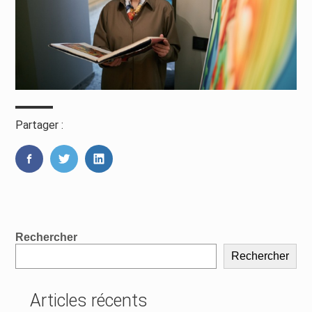
Partager :
FaceBook
Twitter
LinkedIn
Blog
Rechercher
sidebar
Rechercher
Articles récents