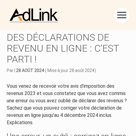
Créer et reprendre une activité
Piloter votre gestion
Aller
au
SERVICE DE CORRECTION
contenu
Piloter votre entreprise
Suivre votre comptabilité
DES DÉCLARATIONS DE
REVENU EN LIGNE : C’EST
Développer votre entreprise
Gérer vos ressources humaines
PARTI !
Construire votre patrimoine
Dématérialiser vos documents
Par
|
28 AOÛT 2024
( Mise à jour 28 août 2024)
Être prêt pour la facturation électronique
Vous venez de recevoir votre avis d’imposition des
revenus 2023 et vous constatez que vous avez commis
une erreur ou vous avez oublié de déclarer des revenus ?
Sachez que vous pouvez corriger votre déclaration de
revenus en ligne jusqu’au 4 décembre 2024 inclus.
Explications.