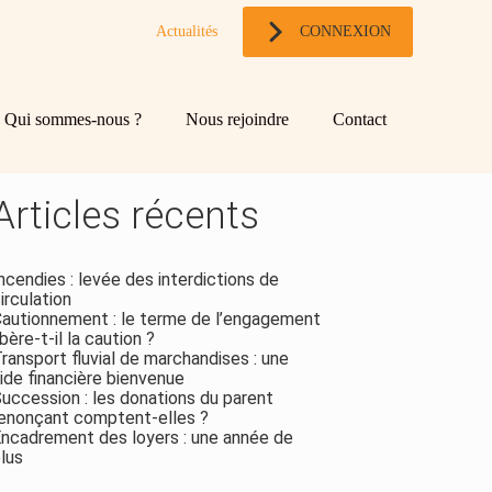
Actualités
CONNEXION
og
chercher
Qui sommes-nous ?
Nous rejoindre
Contact
ebar
Rechercher
Articles récents
ncendies : levée des interdictions de
irculation
autionnement : le terme de l’engagement
ibère-t-il la caution ?
ransport fluvial de marchandises : une
ide financière bienvenue
uccession : les donations du parent
enonçant comptent-elles ?
ncadrement des loyers : une année de
lus