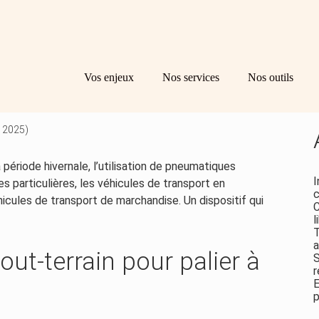
Principal
Bl
Re
Vos enjeux
Nos services
Nos outils
sid
EN HIVER : DU NOUVEAU
e 2025)
a période hivernale, l’utilisation de pneumatiques
I
es particulières, les véhicules de transport en
c
cules de transport de marchandise. Un dispositif qui
C
l
T
a
ut-terrain pour palier à
S
r
E
p