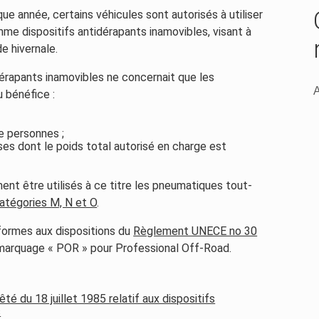
e année, certains véhicules sont autorisés à utiliser
e dispositifs antidérapants inamovibles, visant à
e hivernale.
dérapants inamovibles ne concernait que les
A
 bénéfice :
e personnes ;
es dont le poids total autorisé en charge est
nt être utilisés à ce titre les pneumatiques tout-
atégories M, N et O
.
formes aux dispositions du
Règlement UNECE no 30
marquage « POR » pour Professional Off-Road.
té du 18 juillet 1985 relatif aux dispositifs
s