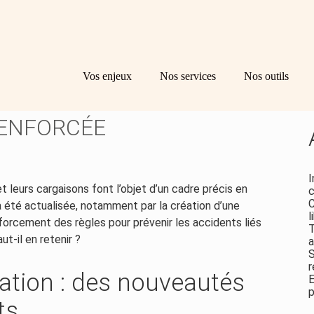
Principal
Bl
Re
Vos enjeux
Nos services
Nos outils
sid
ES : UNE
ENFORCÉE
I
t leurs cargaisons font l’objet d’un cadre précis en
c
C
 été actualisée, notamment par la création d’une
l
nforcement des règles pour prévenir les accidents liés
T
t-il en retenir ?
a
S
r
ation : des nouveautés
E
p
ts