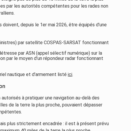
xées par les autorités compétentes pour les rades non
alliens.
es doivent, depuis le 1er mai 2026, être équipés d’une
 sinistres) par satellite COSPAS-SARSAT fonctionnant
étresse par ASN (appel sélectif numérique) sur la
ion par le moyen d’un répondeur radar fonctionnant
riel nautique et d’armement listé
ici
.
ion
s autorisés à pratiquer une navigation au-delà des
illes de la terre la plus proche, pouvaient dépasser
ompétentes.
ais plus strictement encadrée : il est à présent prévu
 maximum 40 miles de la terre la plus proche.