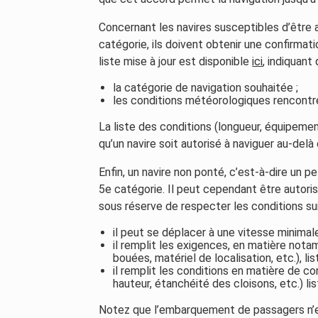
Concernant les navires susceptibles d’être a
catégorie, ils doivent obtenir une confirmati
liste mise à jour est disponible
ici
, indiquant
la catégorie de navigation souhaitée ;
les conditions météorologiques rencontr
La liste des conditions (longueur, équipement,
qu’un navire soit autorisé à naviguer au-delà
Enfin, un navire non ponté, c’est-à-dire un pe
5e catégorie. Il peut cependant être autori
sous réserve de respecter les conditions su
il peut se déplacer à une vitesse minimal
il remplit les exigences, en matière nota
bouées, matériel de localisation, etc.), li
il remplit les conditions en matière de 
hauteur, étanchéité des cloisons, etc.) l
Notez que l’embarquement de passagers n’es