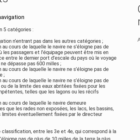
navigation
n 5 catégories :
A
ation n’entrant pas dans les autres catégories ;
 au cours de laquelle le navire ne s’éloigne pas de
 où les passagers et l’équipage peuvent être mis en
nce entre le dernier port d’escale du pays où le voyage
 ne dépasse pas 600 milles ;
 au cours de laquelle le navire ne s’éloigne pas de
e ;
 au cours de laquelle le navire ne s’éloigne pas de
e ou de la limite des eaux abritées fixées pour les
pétentes, telles que les lagons ou les récifs
n au cours de laquelle le navire demeure
s que les rades non exposées, les lacs, les bassins,
s limites éventuellement fixées par le directeur
classification, entre les 3e et 4e, qui correspond à la
’éloigne pas de plus de 10 milles de la terre la plus