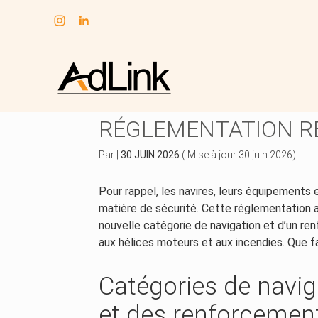
Subheader
Aller
au
SÉCURITÉ DES NAVIR
contenu
RÉGLEMENTATION R
Par
|
30 JUIN 2026
( Mise à jour 30 juin 2026)
Pour rappel, les navires, leurs équipements e
matière de sécurité. Cette réglementation a
nouvelle catégorie de navigation et d’un re
aux hélices moteurs et aux incendies. Que fau
Catégories de navig
et des renforcemen