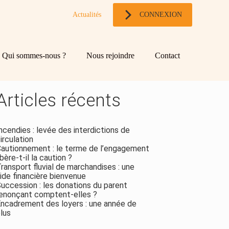
Actualités
CONNEXION
og
chercher
Qui sommes-nous ?
Nous rejoindre
Contact
ebar
Rechercher
Articles récents
ncendies : levée des interdictions de
irculation
autionnement : le terme de l’engagement
ibère-t-il la caution ?
ransport fluvial de marchandises : une
ide financière bienvenue
uccession : les donations du parent
enonçant comptent-elles ?
ncadrement des loyers : une année de
lus