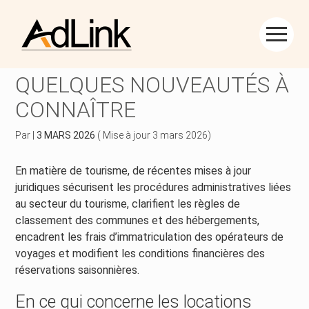
Créer et reprendre une activité
Piloter votre gestion
Aller
au
SECTEUR DU TOURISME :
contenu
Piloter votre entreprise
Suivre votre comptabilité
QUELQUES NOUVEAUTÉS À
CONNAÎTRE
Développer votre entreprise
Gérer vos ressources humaines
Par
|
3 MARS 2026
( Mise à jour 3 mars 2026)
Construire votre patrimoine
Dématérialiser vos documents
En matière de tourisme, de récentes mises à jour
Être prêt pour la facturation électronique
juridiques sécurisent les procédures administratives liées
au secteur du tourisme, clarifient les règles de
classement des communes et des hébergements,
encadrent les frais d’immatriculation des opérateurs de
voyages et modifient les conditions financières des
réservations saisonnières.
En ce qui concerne les locations