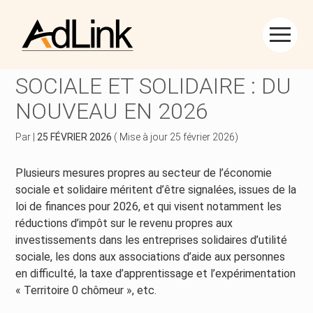
Créer et reprendre une activité
Piloter votre gestion
Aller
au
SECTEUR DE L’ÉCONOMIE
contenu
Piloter votre entreprise
Suivre votre comptabilité
SOCIALE ET SOLIDAIRE : DU
NOUVEAU EN 2026
Développer votre entreprise
Gérer vos ressources humaines
Par
|
25 FÉVRIER 2026
( Mise à jour 25 février 2026)
Construire votre patrimoine
Dématérialiser vos documents
Plusieurs mesures propres au secteur de l’économie
Être prêt pour la facturation électronique
sociale et solidaire méritent d’être signalées, issues de la
loi de finances pour 2026, et qui visent notamment les
réductions d’impôt sur le revenu propres aux
investissements dans les entreprises solidaires d’utilité
sociale, les dons aux associations d’aide aux personnes
en difficulté, la taxe d’apprentissage et l’expérimentation
« Territoire 0 chômeur », etc.