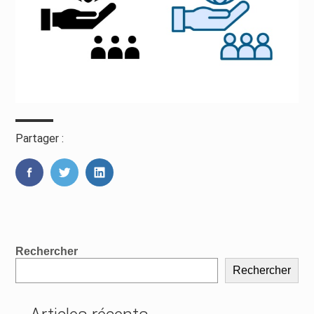
Partager :
FaceBook
Twitter
LinkedIn
Blog
Rechercher
sidebar
Rechercher