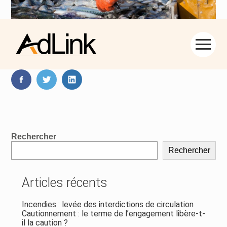
Aller
Partager :
au
contenu
FaceBook
Twitter
LinkedIn
Blog
Rechercher
sidebar
Rechercher
Articles récents
Incendies : levée des interdictions de circulation
Cautionnement : le terme de l’engagement libère-t-
il la caution ?