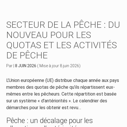
Créer et reprendre une activité
Piloter votre gestion
SECTEUR DE LA PÊCHE : DU
Piloter votre entreprise
Suivre votre comptabilité
NOUVEAU POUR LES
QUOTAS ET LES ACTIVITÉS
Développer votre entreprise
Gérer vos ressources humaines
DE PÊCHE
Construire votre patrimoine
Dématérialiser vos documents
Par
|
8 JUIN 2026
( Mise à jour 8 juin 2026)
Être prêt pour la facturation électronique
L’Union européenne (UE) distribue chaque année aux pays
membres des quotas de pêche qu’ils répartissent eux-
mêmes entre les pêcheurs. Cette répartition est basée
sur un système « d’antériorités ». Le calendrier des
démarches pour les obtenir est revu…
Pêche : un décalage pour les