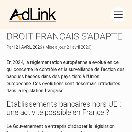
Créer et reprendre une activité
Piloter votre gestion
Aller
au
SECTEUR BANCAIRE : LE
contenu
Piloter votre entreprise
Suivre votre comptabilité
DROIT FRANÇAIS S’ADAPTE
Développer votre entreprise
Gérer vos ressources humaines
Par
|
21 AVRIL 2026
( Mise à jour 21 avril 2026)
Construire votre patrimoine
Dématérialiser vos documents
En 2024, la réglementation européenne a évolué en ce
qui concerne le contrôle et la surveillance de l’action des
Être prêt pour la facturation électronique
banques basées dans des pays tiers à l’Union
européenne. Ces évolutions sont désormais introduites
dans la législation française…
Établissements bancaires hors UE :
une activité possible en France ?
Le Gouvernement a entrepris d’adapter la législation