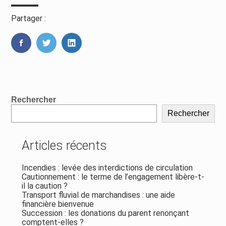
Partager :
FaceBook
Twitter
LinkedIn
Blog
Rechercher
sidebar
Rechercher
Articles récents
Incendies : levée des interdictions de circulation
Cautionnement : le terme de l’engagement libère-t-
il la caution ?
Transport fluvial de marchandises : une aide
financière bienvenue
Succession : les donations du parent renonçant
comptent-elles ?