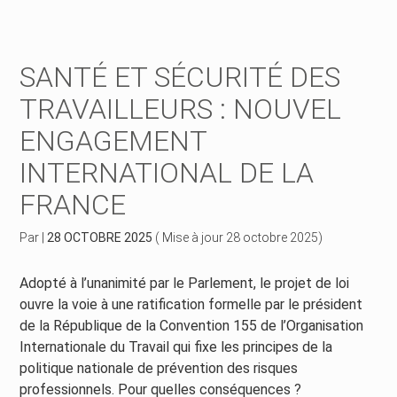
Créer et reprendre une activité
Piloter votre gestion
SANTÉ ET SÉCURITÉ DES
Piloter votre entreprise
Suivre votre comptabilité
TRAVAILLEURS : NOUVEL
ENGAGEMENT
Développer votre entreprise
Gérer vos ressources humaines
INTERNATIONAL DE LA
Construire votre patrimoine
Dématérialiser vos documents
FRANCE
Être prêt pour la facturation électronique
Par
|
28 OCTOBRE 2025
( Mise à jour 28 octobre 2025)
Adopté à l’unanimité par le Parlement, le projet de loi
ouvre la voie à une ratification formelle par le président
de la République de la Convention 155 de l’Organisation
Internationale du Travail qui fixe les principes de la
politique nationale de prévention des risques
professionnels. Pour quelles conséquences ?