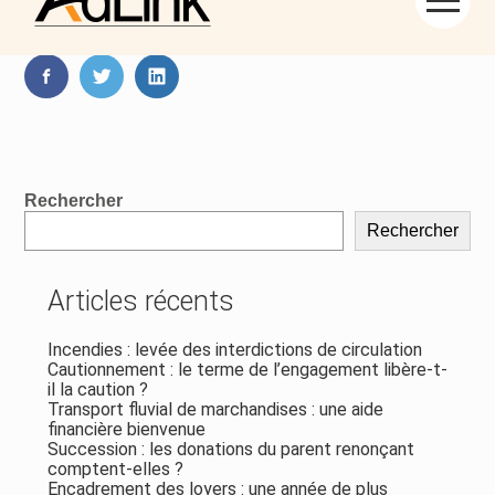
Aller
Partager :
au
contenu
FaceBook
Twitter
LinkedIn
Blog
Rechercher
sidebar
Rechercher
Articles récents
Incendies : levée des interdictions de circulation
Cautionnement : le terme de l’engagement libère-t-
il la caution ?
Transport fluvial de marchandises : une aide
financière bienvenue
Succession : les donations du parent renonçant
comptent-elles ?
Encadrement des loyers : une année de plus