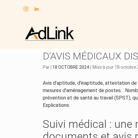
Subheader
Aller
au
SANTÉ AU TRAVAIL 
contenu
D’AVIS MÉDICAUX DIS
Par
|
18 OCTOBRE 2024
( Mise à jour 18 octobre
Avis d’aptitude, d’inaptitude, attestation de 
mesures d’aménagement de postes… Nombre
prévention et de santé au travail (SPST), q
Explications.
Suivi médical : une 
documents et avis 