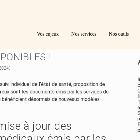
Principal
Bl
Re
Vos enjeux
Nos services
Nos outils
sid
: DE NOUVEAUX MODÈLES
PONIBLES !
 2024)
I
suivi individuel de l’état de santé, proposition de
c
C
ux sont les documents émis par les services de
l
ui bénéficient désormais de nouveaux modèles.
T
a
S
r
mise à jour des
E
p
médicaux émis par les