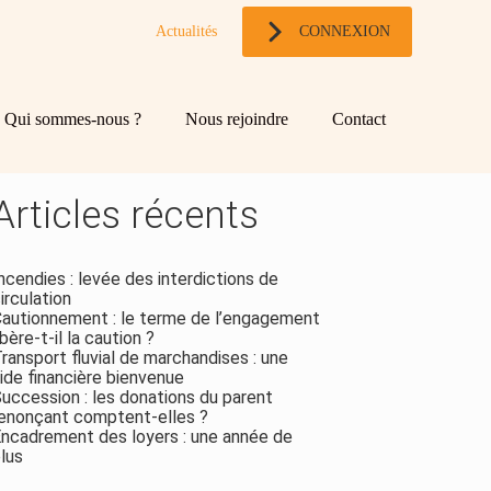
Actualités
CONNEXION
og
chercher
Qui sommes-nous ?
Nous rejoindre
Contact
ebar
Rechercher
Articles récents
ncendies : levée des interdictions de
irculation
autionnement : le terme de l’engagement
ibère-t-il la caution ?
ransport fluvial de marchandises : une
ide financière bienvenue
uccession : les donations du parent
enonçant comptent-elles ?
ncadrement des loyers : une année de
lus