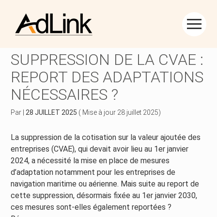
Créer et reprendre une activité
Piloter votre gestion
Aller
au
REPORT DE LA
contenu
Piloter votre entreprise
Suivre votre comptabilité
SUPPRESSION DE LA CVAE :
REPORT DES ADAPTATIONS
Développer votre entreprise
Gérer vos ressources humaines
NÉCESSAIRES ?
Construire votre patrimoine
Dématérialiser vos documents
Par
|
28 JUILLET 2025
( Mise à jour 28 juillet 2025)
Être prêt pour la facturation électronique
La suppression de la cotisation sur la valeur ajoutée des
entreprises (CVAE), qui devait avoir lieu au 1er janvier
2024, a nécessité la mise en place de mesures
d’adaptation notamment pour les entreprises de
navigation maritime ou aérienne. Mais suite au report de
cette suppression, désormais fixée au 1er janvier 2030,
ces mesures sont-elles également reportées ?