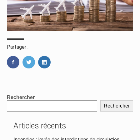
Partager :
FaceBook
Twitter
LinkedIn
Blog
Rechercher
sidebar
Rechercher
Articles récents
Incendies : levée des interdictions de circulation