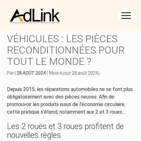
Créer et reprendre une activité
Piloter votre gestion
Aller
au
RÉPARATIONS DE
contenu
Piloter votre entreprise
Suivre votre comptabilité
VÉHICULES : LES PIÈCES
RECONDITIONNÉES POUR
Développer votre entreprise
Gérer vos ressources humaines
TOUT LE MONDE ?
Construire votre patrimoine
Dématérialiser vos documents
Par
|
28 AOÛT 2024
( Mise à jour 28 août 2024)
Être prêt pour la facturation électronique
Depuis 2015, les réparations automobiles ne se font plus
obligatoirement avec des pièces neuves. Afin de
promouvoir les produits issus de l’économie circulaire,
cette pratique s’étend, notamment aux 2 et 3 roues…
Les 2 roues et 3 roues profitent de
nouvelles règles