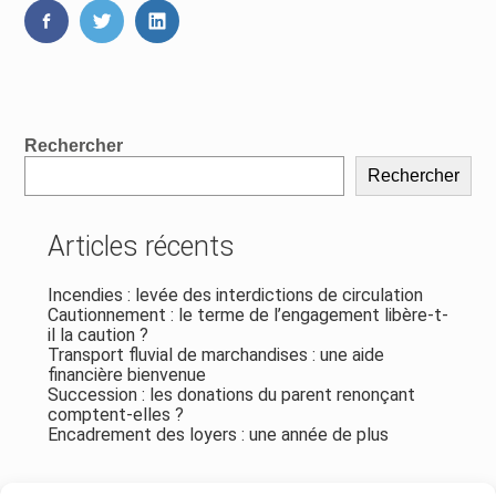
FaceBook
Twitter
LinkedIn
Blog
Rechercher
sidebar
Rechercher
Articles récents
Incendies : levée des interdictions de circulation
Cautionnement : le terme de l’engagement libère-t-
il la caution ?
Transport fluvial de marchandises : une aide
financière bienvenue
Succession : les donations du parent renonçant
comptent-elles ?
Encadrement des loyers : une année de plus
Commentaires récents