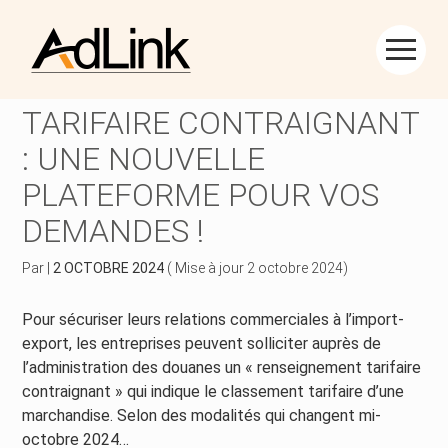
Créer et reprendre une activité
Piloter votre gestion
Aller
au
RENSEIGNEMENT
contenu
Piloter votre entreprise
Suivre votre comptabilité
TARIFAIRE CONTRAIGNANT
: UNE NOUVELLE
Développer votre entreprise
Gérer vos ressources humaines
PLATEFORME POUR VOS
Construire votre patrimoine
Dématérialiser vos documents
DEMANDES !
Être prêt pour la facturation électronique
Par
|
2 OCTOBRE 2024
( Mise à jour 2 octobre 2024)
Pour sécuriser leurs relations commerciales à l’import-
export, les entreprises peuvent solliciter auprès de
l’administration des douanes un « renseignement tarifaire
contraignant » qui indique le classement tarifaire d’une
marchandise. Selon des modalités qui changent mi-
octobre 2024…