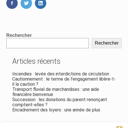
FaceBook
Twitter
LinkedIn
Blog
Rechercher
sidebar
Rechercher
Articles récents
Incendies : levée des interdictions de circulation
Cautionnement : le terme de l’engagement libère-t-
il la caution ?
Transport fluvial de marchandises : une aide
financière bienvenue
Succession : les donations du parent renonçant
comptent-elles ?
Encadrement des loyers : une année de plus
Commentaires récents