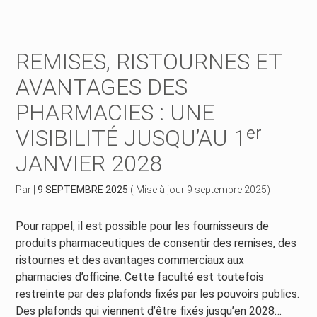
Créer et reprendre une activité
Piloter votre gestion
REMISES, RISTOURNES ET
Piloter votre entreprise
Suivre votre comptabilité
AVANTAGES DES
PHARMACIES : UNE
Développer votre entreprise
Gérer vos ressources humaines
VISIBILITÉ JUSQU’AU 1ᵉʳ
Construire votre patrimoine
Dématérialiser vos documents
JANVIER 2028
Être prêt pour la facturation électronique
Par
|
9 SEPTEMBRE 2025
( Mise à jour 9 septembre 2025)
Pour rappel, il est possible pour les fournisseurs de
produits pharmaceutiques de consentir des remises, des
ristournes et des avantages commerciaux aux
pharmacies d’officine. Cette faculté est toutefois
restreinte par des plafonds fixés par les pouvoirs publics.
Des plafonds qui viennent d’être fixés jusqu’en 2028…