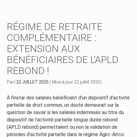
Créer et reprendre une activité
Piloter votre gestion
RÉGIME DE RETRAITE
Piloter votre entreprise
Suivre votre comptabilité
COMPLÉMENTAIRE :
EXTENSION AUX
Développer votre entreprise
Gérer vos ressources humaines
BÉNÉFICIAIRES DE L’APLD
Construire votre patrimoine
Dématérialiser vos documents
REBOND !
Être prêt pour la facturation électronique
Par
|
22 JUILLET 2025
( Mise à jour 22 juillet 2025)
À l’instar des salariés bénéficiant d’un dispositif d’activité
partielle de droit commun, un doute demeurait sur la
question de savoir si les salariés indemnisés au titre du
dispositif de l’activité partielle longue durée rebond
(APLD rebond) permettaient ou non la validation de
périodes d’activité partielle dans le régime Agirc-Arrco.