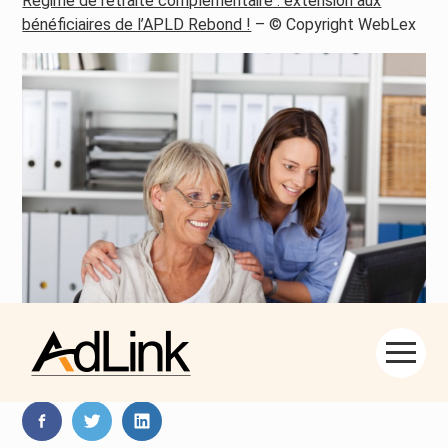
Régime de retraite complémentaire : extension aux
bénéficiaires de l’APLD Rebond !
– © Copyright WebLex
Aller
Partager :
au
contenu
FaceBook
Twitter
LinkedIn