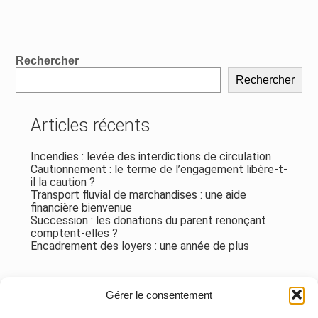
Blog
Rechercher
sidebar
Rechercher
Articles récents
Incendies : levée des interdictions de circulation
Cautionnement : le terme de l’engagement libère-t-
il la caution ?
Transport fluvial de marchandises : une aide
financière bienvenue
Succession : les donations du parent renonçant
comptent-elles ?
Encadrement des loyers : une année de plus
Commentaires récents
Gérer le consentement
Aucun commentaire à afficher.