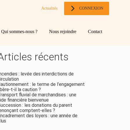
Actualités
CONNEXION
og
chercher
Qui sommes-nous ?
Nous rejoindre
Contact
ebar
Rechercher
Articles récents
ncendies : levée des interdictions de
irculation
autionnement : le terme de l’engagement
ibère-t-il la caution ?
ransport fluvial de marchandises : une
ide financière bienvenue
uccession : les donations du parent
enonçant comptent-elles ?
ncadrement des loyers : une année de
lus