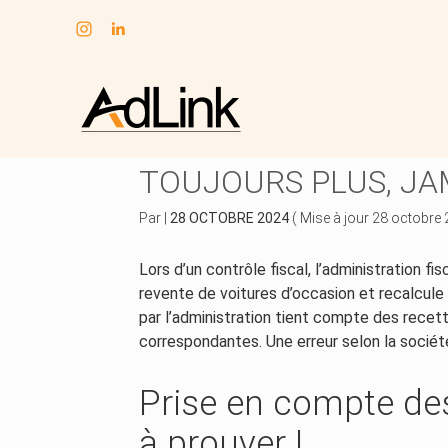
Subheader
Aller
au
RECONSTITUTION DE 
contenu
TOUJOURS PLUS, JA
Par
|
28 OCTOBRE 2024
( Mise à jour 28 octobre
Lors d’un contrôle fiscal, l’administration fi
revente de voitures d’occasion et recalcule
par l’administration tient compte des recet
correspondantes. Une erreur selon la société
Prise en compte des
à prouver !