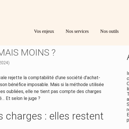
Principal
Bl
Re
Vos enjeux
Nos services
Nos outils
sid
CHIFFRE D’AFFAIRES :
MAIS MOINS ?
 2024)
I
scale rejette la comptabilité d’une société d’achat-
c
C
 son bénéfice imposable. Mais si la méthode utilisée
l
tes oubliées, elle ne tient pas compte des charges
T
… Et selon le juge ?
a
S
r
 charges : elles restent
E
p