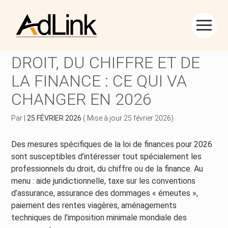
Créer et reprendre une activité
Piloter votre gestion
Aller
au
PROFESSIONNELS DU
contenu
Piloter votre entreprise
Suivre votre comptabilité
DROIT, DU CHIFFRE ET DE
LA FINANCE : CE QUI VA
Développer votre entreprise
Gérer vos ressources humaines
CHANGER EN 2026
Construire votre patrimoine
Dématérialiser vos documents
Par
|
25 FÉVRIER 2026
( Mise à jour 25 février 2026)
Être prêt pour la facturation électronique
Des mesures spécifiques de la loi de finances pour 2026
sont susceptibles d’intéresser tout spécialement les
professionnels du droit, du chiffre ou de la finance. Au
menu : aide juridictionnelle, taxe sur les conventions
d’assurance, assurance des dommages « émeutes »,
paiement des rentes viagères, aménagements
techniques de l’imposition minimale mondiale des