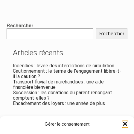
Blog
Rechercher
sidebar
Rechercher
Articles récents
Incendies : levée des interdictions de circulation
Cautionnement : le terme de l’engagement libère-t-
il la caution ?
Transport fluvial de marchandises : une aide
financière bienvenue
Succession : les donations du parent renonçant
comptent-elles ?
Encadrement des loyers : une année de plus
Commentaires récents
Gérer le consentement
Aucun commentaire à afficher.