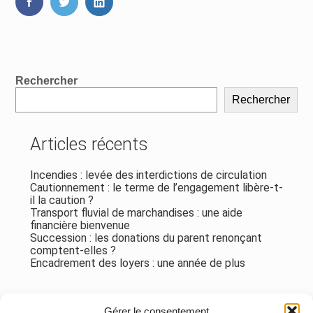
FaceBook
Twitter
LinkedIn
Blog
Rechercher
sidebar
Rechercher
Articles récents
Incendies : levée des interdictions de circulation
Cautionnement : le terme de l’engagement libère-t-
il la caution ?
Transport fluvial de marchandises : une aide
financière bienvenue
Succession : les donations du parent renonçant
comptent-elles ?
Encadrement des loyers : une année de plus
Commentaires récents
Gérer le consentement