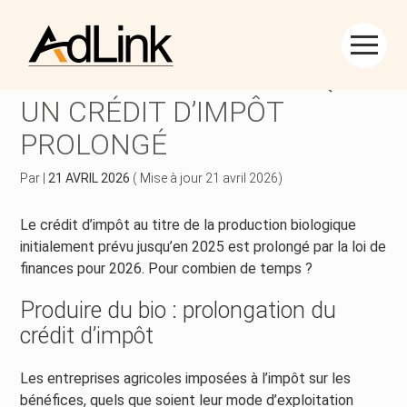
Créer et reprendre une activité
Piloter votre gestion
Aller
au
PRODUCTION BIOLOGIQUE :
contenu
Piloter votre entreprise
Suivre votre comptabilité
UN CRÉDIT D’IMPÔT
PROLONGÉ
Développer votre entreprise
Gérer vos ressources humaines
Par
|
21 AVRIL 2026
( Mise à jour 21 avril 2026)
Construire votre patrimoine
Dématérialiser vos documents
Le crédit d’impôt au titre de la production biologique
Être prêt pour la facturation électronique
initialement prévu jusqu’en 2025 est prolongé par la loi de
finances pour 2026. Pour combien de temps ?
Produire du bio : prolongation du
crédit d’impôt
Les entreprises agricoles imposées à l’impôt sur les
bénéfices, quels que soient leur mode d’exploitation