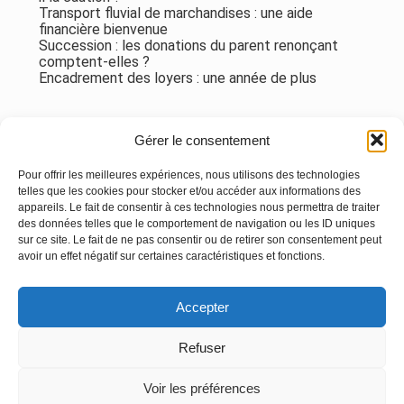
Transport fluvial de marchandises : une aide
financière bienvenue
Succession : les donations du parent renonçant
comptent-elles ?
Encadrement des loyers : une année de plus
Commentaires récents
Gérer le consentement
Aucun commentaire à afficher.
Pour offrir les meilleures expériences, nous utilisons des technologies
telles que les cookies pour stocker et/ou accéder aux informations des
appareils. Le fait de consentir à ces technologies nous permettra de traiter
des données telles que le comportement de navigation ou les ID uniques
sur ce site. Le fait de ne pas consentir ou de retirer son consentement peut
avoir un effet négatif sur certaines caractéristiques et fonctions.
Footer
Accepter
Principale
Linkedin
Instagram
Refuser
Voir les préférences
Footer
MENTIONS LÉGALES
PLAN DU SITE