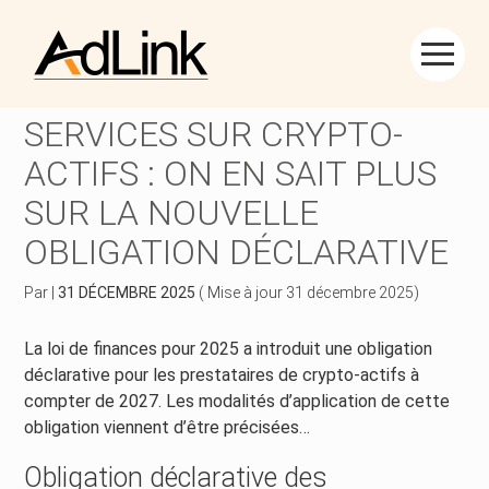
Créer et reprendre une activité
Piloter votre gestion
Aller
au
PRESTATAIRES DE
contenu
Piloter votre entreprise
Suivre votre comptabilité
SERVICES SUR CRYPTO-
ACTIFS : ON EN SAIT PLUS
Développer votre entreprise
Gérer vos ressources humaines
SUR LA NOUVELLE
Construire votre patrimoine
Dématérialiser vos documents
OBLIGATION DÉCLARATIVE
Être prêt pour la facturation électronique
Par
|
31 DÉCEMBRE 2025
( Mise à jour 31 décembre 2025)
La loi de finances pour 2025 a introduit une obligation
déclarative pour les prestataires de crypto-actifs à
compter de 2027. Les modalités d’application de cette
obligation viennent d’être précisées…
Obligation déclarative des