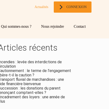
Actualités
CONNEXION
og
chercher
Qui sommes-nous ?
Nous rejoindre
Contact
ebar
Rechercher
Articles récents
ncendies : levée des interdictions de
irculation
autionnement : le terme de l’engagement
ibère-t-il la caution ?
ransport fluvial de marchandises : une
ide financière bienvenue
uccession : les donations du parent
enonçant comptent-elles ?
ncadrement des loyers : une année de
lus