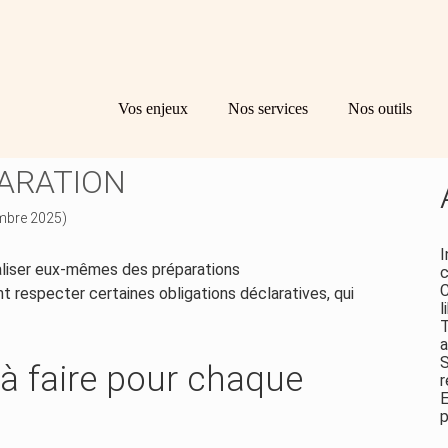
Principal
Bl
Re
Vos enjeux
Nos services
Nos outils
sid
ITALIÈRES : NOUVELLES
ARATION
embre 2025)
I
liser eux-mêmes des préparations
c
C
t respecter certaines obligations déclaratives, qui
l
T
a
S
 à faire pour chaque
r
E
p