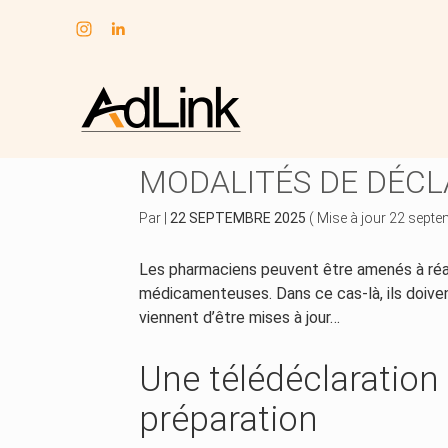
Subheader
Aller
au
PRÉPARATIONS HOSP
contenu
MODALITÉS DE DÉCL
Par
|
22 SEPTEMBRE 2025
( Mise à jour 22 sept
Les pharmaciens peuvent être amenés à réa
médicamenteuses. Dans ce cas-là, ils doiven
viennent d’être mises à jour…
Une télédéclaration
préparation