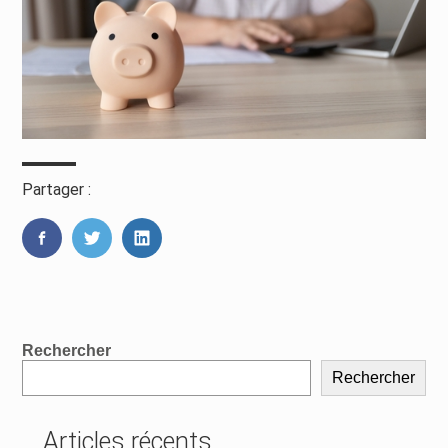
Partager :
FaceBook
Twitter
LinkedIn
Blog
Rechercher
sidebar
Rechercher
Articles récents