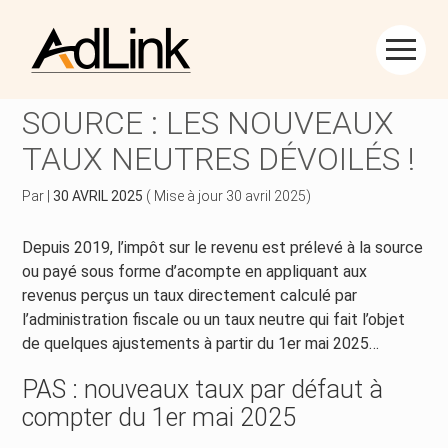
Créer et reprendre une activité
Piloter votre gestion
Aller
au
PRÉLÈVEMENT À LA
contenu
Piloter votre entreprise
Suivre votre comptabilité
SOURCE : LES NOUVEAUX
TAUX NEUTRES DÉVOILÉS !
Développer votre entreprise
Gérer vos ressources humaines
Par
|
30 AVRIL 2025
( Mise à jour 30 avril 2025)
Construire votre patrimoine
Dématérialiser vos documents
Depuis 2019, l’impôt sur le revenu est prélevé à la source
Être prêt pour la facturation électronique
ou payé sous forme d’acompte en appliquant aux
revenus perçus un taux directement calculé par
l’administration fiscale ou un taux neutre qui fait l’objet
de quelques ajustements à partir du 1er mai 2025…
PAS : nouveaux taux par défaut à
compter du 1er mai 2025