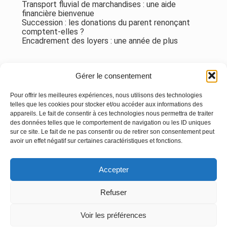
Transport fluvial de marchandises : une aide
financière bienvenue
Succession : les donations du parent renonçant
comptent-elles ?
Encadrement des loyers : une année de plus
Commentaires récents
Gérer le consentement
Aucun commentaire à afficher.
Pour offrir les meilleures expériences, nous utilisons des technologies
telles que les cookies pour stocker et/ou accéder aux informations des
appareils. Le fait de consentir à ces technologies nous permettra de traiter
des données telles que le comportement de navigation ou les ID uniques
sur ce site. Le fait de ne pas consentir ou de retirer son consentement peut
avoir un effet négatif sur certaines caractéristiques et fonctions.
Footer
Accepter
Principale
Linkedin
Instagram
Refuser
Voir les préférences
Footer
MENTIONS LÉGALES
PLAN DU SITE