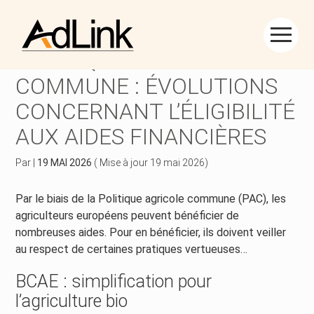
Créer et reprendre une activité
Piloter votre gestion
Aller
au
POLITIQUE AGRICOLE
contenu
Piloter votre entreprise
Suivre votre comptabilité
COMMUNE : ÉVOLUTIONS
CONCERNANT L’ÉLIGIBILITÉ
Développer votre entreprise
Gérer vos ressources humaines
AUX AIDES FINANCIÈRES
Construire votre patrimoine
Dématérialiser vos documents
Par
|
19 MAI 2026
( Mise à jour 19 mai 2026)
Être prêt pour la facturation électronique
Par le biais de la Politique agricole commune (PAC), les
agriculteurs européens peuvent bénéficier de
nombreuses aides. Pour en bénéficier, ils doivent veiller
au respect de certaines pratiques vertueuses…
BCAE : simplification pour
l’agriculture bio