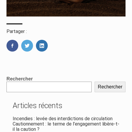
Partager :
FaceBook
Twitter
LinkedIn
Blog
Rechercher
sidebar
Rechercher
Articles récents
Incendies : levée des interdictions de circulation
Cautionnement : le terme de l’engagement libère-t-
il la caution ?