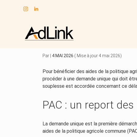
Subheader
Aller
au
PAC : UN SURSIS P
contenu
Par
|
4 MAI 2026
( Mise à jour 4 mai 2026)
Pour bénéficier des aides de la politique ag
procéder à une demande unique qui doit être 
souplesse est accordée concernant ce dél
PAC : un report des
La demande unique est la première démarche
aides de la politique agricole commune (PA