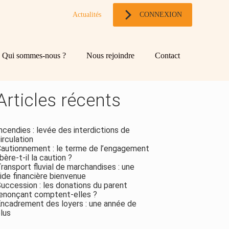
Actualités
CONNEXION
og
chercher
Qui sommes-nous ?
Nous rejoindre
Contact
ebar
Rechercher
Articles récents
ncendies : levée des interdictions de
irculation
autionnement : le terme de l’engagement
ibère-t-il la caution ?
ransport fluvial de marchandises : une
ide financière bienvenue
uccession : les donations du parent
enonçant comptent-elles ?
ncadrement des loyers : une année de
lus