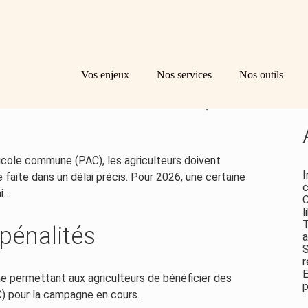
Principal
Bl
Re
Vos enjeux
Nos services
Nos outils
sid
OUR LA DEMANDE UNIQUE
ricole commune (PAC), les agriculteurs doivent
I
faite dans un délai précis. Pour 2026, une certaine
c
ai…
C
l
T
 pénalités
a
S
r
E
 permettant aux agriculteurs de bénéficier des
p
C) pour la campagne en cours.