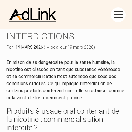
Créer et reprendre une activité
Piloter votre gestion
Aller
au
NICOTINE : DE NOUVELLES
contenu
Piloter votre entreprise
Suivre votre comptabilité
INTERDICTIONS
Développer votre entreprise
Gérer vos ressources humaines
Par
|
19 MARS 2026
( Mise à jour 19 mars 2026)
Construire votre patrimoine
Dématérialiser vos documents
En raison de sa dangerosité pour la santé humaine, la
nicotine est classée en tant que substance vénéneuse
Être prêt pour la facturation électronique
et sa commercialisation n’est autorisée que sous des
conditions strictes. Ce qui implique l’interdiction de
certains produits contenant une telle substance, comme
cela vient d’être récemment précisé…
Produits à usage oral contenant de
la nicotine : commercialisation
interdite ?