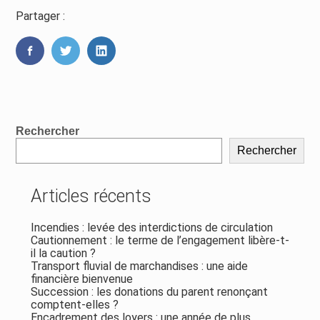
Partager :
FaceBook
Twitter
LinkedIn
Blog
Rechercher
sidebar
Rechercher
Articles récents
Incendies : levée des interdictions de circulation
Cautionnement : le terme de l’engagement libère-t-
il la caution ?
Transport fluvial de marchandises : une aide
financière bienvenue
Succession : les donations du parent renonçant
comptent-elles ?
Encadrement des loyers : une année de plus