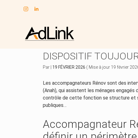
Subheader
Aller
au
MON ACCOMPAGNATE
contenu
DISPOSITIF TOUJOU
Par
|
19 FÉVRIER 2026
( Mise à jour 19 février 202
Les accompagnateurs Rénov sont des interve
(Anah), qui assistent les ménages engagés
contrôle de cette fonction se structure et
publiques…
Accompagnateur Rén
définir un périmètre