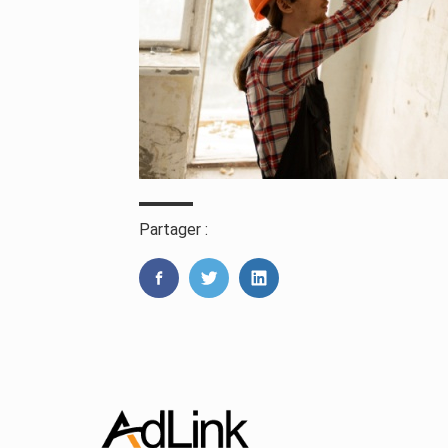
Partager :
FaceBook
Twitter
LinkedIn