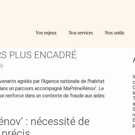
Principal
Bl
Re
Vos enjeux
Nos services
Nos outils
sid
UR RÉNOV’ : UN
RS PLUS ENCADRÉ
6)
I
nants agréés par l’Agence nationale de l’habitat
c
C
 dans un parcours accompagné MaPrimeRénov’. Le
l
 se renforce dans un contexte de fraude aux aides
T
a
S
r
ov’ : nécessité de
E
p
 précis