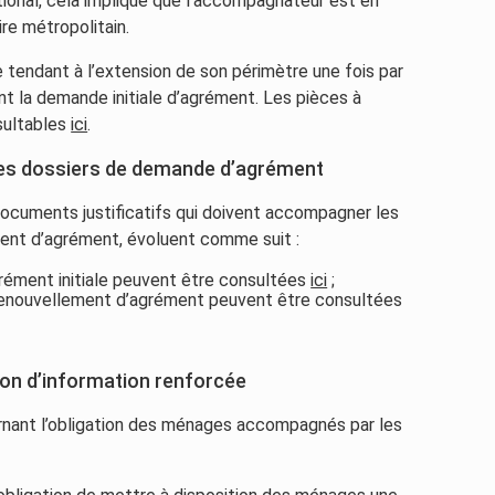
tional, cela implique que l’accompagnateur est en
ire métropolitain.
endant à l’extension de son périmètre une fois par
ant la demande initiale d’agrément. Les pièces à
sultables
ici
.
des dossiers de demande d’agrément
t documents justificatifs qui doivent accompagner les
ment d’agrément, évoluent comme suit :
ément initiale peuvent être consultées
ici
;
enouvellement d’agrément peuvent être consultées
ion d’information renforcée
rnant l’obligation des ménages accompagnés par les