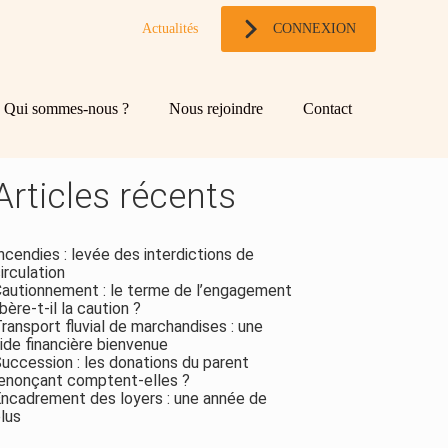
Actualités
CONNEXION
og
chercher
Qui sommes-nous ?
Nous rejoindre
Contact
ebar
Rechercher
Articles récents
ncendies : levée des interdictions de
irculation
autionnement : le terme de l’engagement
ibère-t-il la caution ?
ransport fluvial de marchandises : une
ide financière bienvenue
uccession : les donations du parent
enonçant comptent-elles ?
ncadrement des loyers : une année de
lus