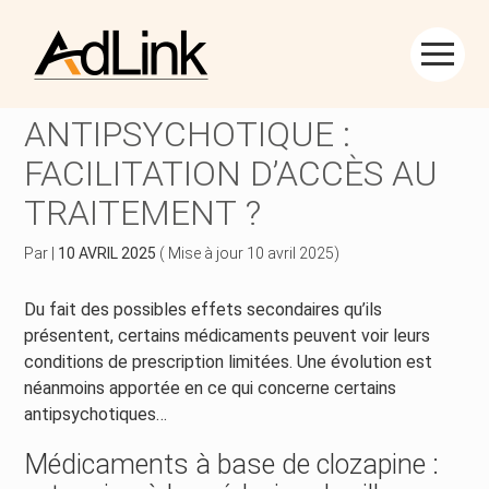
Créer et reprendre une activité
Piloter votre gestion
Aller
au
MÉDICAMENT
contenu
Piloter votre entreprise
Suivre votre comptabilité
ANTIPSYCHOTIQUE :
FACILITATION D’ACCÈS AU
Développer votre entreprise
Gérer vos ressources humaines
TRAITEMENT ?
Construire votre patrimoine
Dématérialiser vos documents
Par
|
10 AVRIL 2025
( Mise à jour 10 avril 2025)
Être prêt pour la facturation électronique
Du fait des possibles effets secondaires qu’ils
présentent, certains médicaments peuvent voir leurs
conditions de prescription limitées. Une évolution est
néanmoins apportée en ce qui concerne certains
antipsychotiques…
Médicaments à base de clozapine :