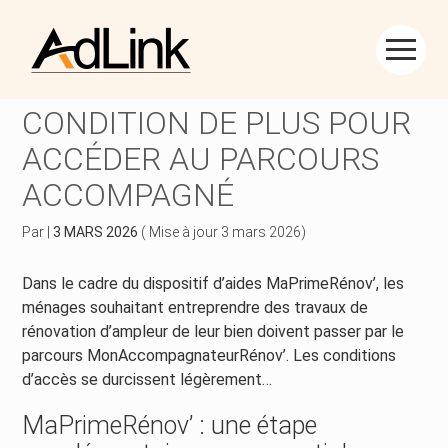
Créer et reprendre une activité
Piloter votre gestion
Aller
au
MAPRIMERÉNOV’ : UNE
contenu
Piloter votre entreprise
Suivre votre comptabilité
CONDITION DE PLUS POUR
ACCÉDER AU PARCOURS
Développer votre entreprise
Gérer vos ressources humaines
ACCOMPAGNÉ
Construire votre patrimoine
Dématérialiser vos documents
Par
|
3 MARS 2026
( Mise à jour 3 mars 2026)
Être prêt pour la facturation électronique
Dans le cadre du dispositif d’aides MaPrimeRénov’, les
ménages souhaitant entreprendre des travaux de
rénovation d’ampleur de leur bien doivent passer par le
parcours MonAccompagnateurRénov’. Les conditions
d’accès se durcissent légèrement…
MaPrimeRénov’ : une étape