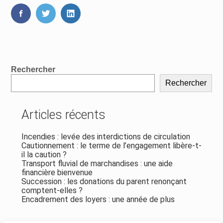
FaceBook
Twitter
LinkedIn
Blog
Rechercher
sidebar
Rechercher
Articles récents
Incendies : levée des interdictions de circulation
Cautionnement : le terme de l’engagement libère-t-
il la caution ?
Transport fluvial de marchandises : une aide
financière bienvenue
Succession : les donations du parent renonçant
comptent-elles ?
Encadrement des loyers : une année de plus