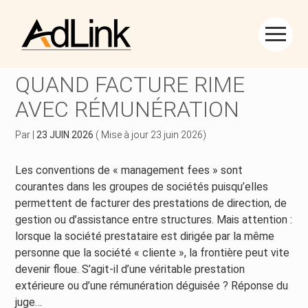
Créer et reprendre une activité
Piloter votre gestion
Aller
au
MANAGEMENT FEES :
contenu
Piloter votre entreprise
Suivre votre comptabilité
QUAND FACTURE RIME
AVEC RÉMUNÉRATION
Développer votre entreprise
Gérer vos ressources humaines
Par
|
23 JUIN 2026
( Mise à jour 23 juin 2026)
Construire votre patrimoine
Dématérialiser vos documents
Les conventions de « management fees » sont
Être prêt pour la facturation électronique
courantes dans les groupes de sociétés puisqu’elles
permettent de facturer des prestations de direction, de
gestion ou d’assistance entre structures. Mais attention :
lorsque la société prestataire est dirigée par la même
personne que la société « cliente », la frontière peut vite
devenir floue. S’agit-il d’une véritable prestation
extérieure ou d’une rémunération déguisée ? Réponse du
juge…