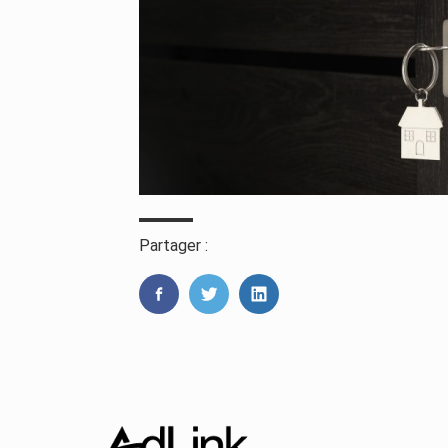
Partager :
FaceBook
Twitter
LinkedIn