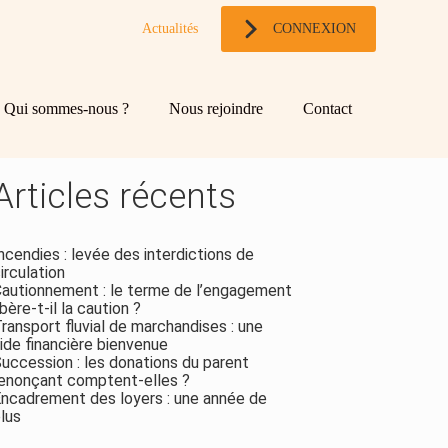
Actualités
CONNEXION
og
chercher
Qui sommes-nous ?
Nous rejoindre
Contact
ebar
Rechercher
Articles récents
ncendies : levée des interdictions de
irculation
autionnement : le terme de l’engagement
ibère-t-il la caution ?
ransport fluvial de marchandises : une
ide financière bienvenue
uccession : les donations du parent
enonçant comptent-elles ?
ncadrement des loyers : une année de
lus