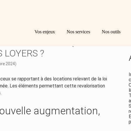
Principal
Bl
Re
Vos enjeux
Nos services
Nos outils
sid
 LOI DE 1948 : QUELLE
 LOYERS ?
bre 2024)
I
ceux se rapportant à des locations relevant de la loi
c
C
née. Les éléments permettant cette revalorisation
l
.
T
a
S
ouvelle augmentation,
r
E
p