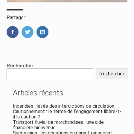
Partager :
FaceBook
Twitter
LinkedIn
Blog
Rechercher
sidebar
Rechercher
Articles récents
Incendies : levée des interdictions de circulation
Cautionnement : le terme de l’engagement libère-t-
il la caution ?
Transport fluvial de marchandises : une aide
financière bienvenue
Succession : les donations du parent renonçant