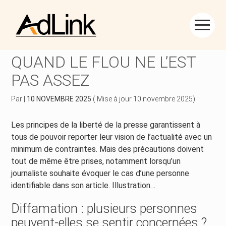
Créer et reprendre une activité
Piloter votre gestion
Aller
au
LIBERTÉ DE LA PRESSE :
contenu
Piloter votre entreprise
Suivre votre comptabilité
QUAND LE FLOU NE L’EST
PAS ASSEZ
Développer votre entreprise
Gérer vos ressources humaines
Par
|
10 NOVEMBRE 2025
( Mise à jour 10 novembre 2025)
Construire votre patrimoine
Dématérialiser vos documents
Les principes de la liberté de la presse garantissent à
Être prêt pour la facturation électronique
tous de pouvoir reporter leur vision de l’actualité avec un
minimum de contraintes. Mais des précautions doivent
tout de même être prises, notamment lorsqu’un
journaliste souhaite évoquer le cas d’une personne
identifiable dans son article. Illustration…
Diffamation : plusieurs personnes
peuvent-elles se sentir concernées ?