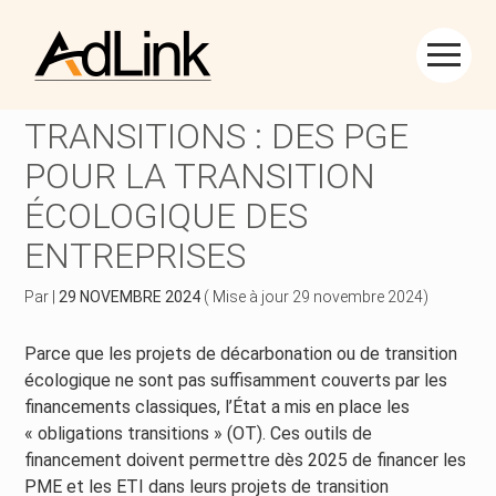
Créer et reprendre une activité
Piloter votre gestion
Aller
au
LES OBLIGATIONS
contenu
Piloter votre entreprise
Suivre votre comptabilité
TRANSITIONS : DES PGE
POUR LA TRANSITION
Développer votre entreprise
Gérer vos ressources humaines
ÉCOLOGIQUE DES
Construire votre patrimoine
Dématérialiser vos documents
ENTREPRISES
Être prêt pour la facturation électronique
Par
|
29 NOVEMBRE 2024
( Mise à jour 29 novembre 2024)
Parce que les projets de décarbonation ou de transition
écologique ne sont pas suffisamment couverts par les
financements classiques, l’État a mis en place les
« obligations transitions » (OT). Ces outils de
financement doivent permettre dès 2025 de financer les
PME et les ETI dans leurs projets de transition