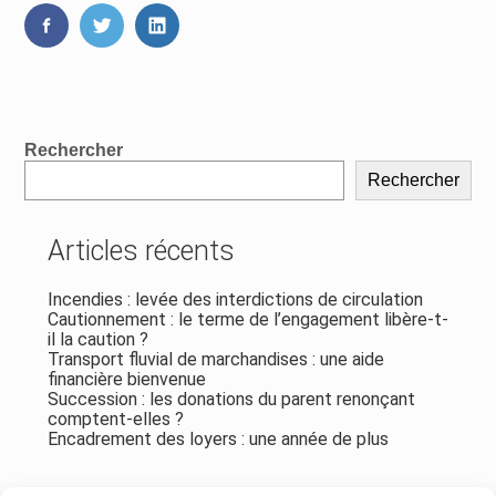
FaceBook
Twitter
LinkedIn
Blog
Rechercher
sidebar
Rechercher
Articles récents
Incendies : levée des interdictions de circulation
Cautionnement : le terme de l’engagement libère-t-
il la caution ?
Transport fluvial de marchandises : une aide
financière bienvenue
Succession : les donations du parent renonçant
comptent-elles ?
Encadrement des loyers : une année de plus