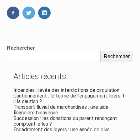
FaceBook
Twitter
LinkedIn
Blog
Rechercher
sidebar
Rechercher
Articles récents
Incendies : levée des interdictions de circulation
Cautionnement : le terme de l’engagement libère-t-
il la caution ?
Transport fluvial de marchandises : une aide
financière bienvenue
Succession : les donations du parent renonçant
comptent-elles ?
Encadrement des loyers : une année de plus