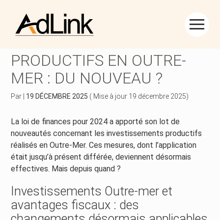
Créer et reprendre une activité
Piloter votre gestion
Aller
au
INVESTISSEMENTS
contenu
Piloter votre entreprise
Suivre votre comptabilité
PRODUCTIFS EN OUTRE-
MER : DU NOUVEAU ?
Développer votre entreprise
Gérer vos ressources humaines
Par
|
19 DÉCEMBRE 2025
( Mise à jour 19 décembre 2025)
Construire votre patrimoine
Dématérialiser vos documents
La loi de finances pour 2024 a apporté son lot de
Être prêt pour la facturation électronique
nouveautés concernant les investissements productifs
réalisés en Outre-Mer. Ces mesures, dont l’application
était jusqu’à présent différée, deviennent désormais
effectives. Mais depuis quand ?
Investissements Outre-mer et
avantages fiscaux : des
changements désormais applicables