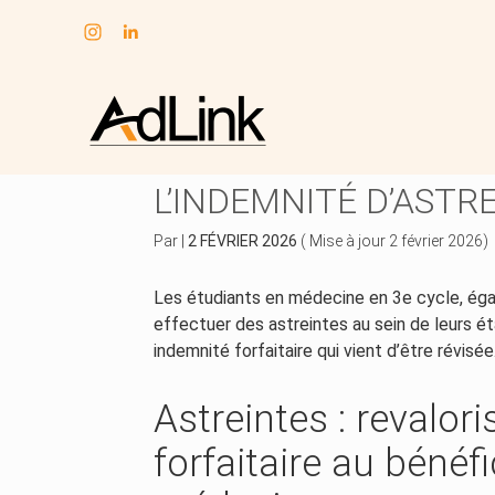
Subheader
Aller
au
INTERNES EN MÉDECI
contenu
L’INDEMNITÉ D’ASTR
Par
|
2 FÉVRIER 2026
( Mise à jour 2 février 2026)
Les étudiants en médecine en 3e cycle, éga
effectuer des astreintes au sein de leurs éta
indemnité forfaitaire qui vient d’être révisé
Astreintes : revalor
forfaitaire au bénéf