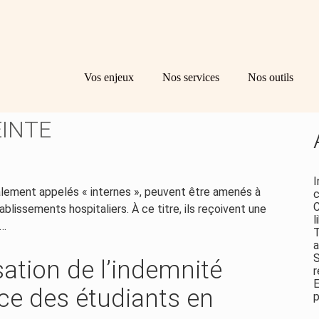
Principal
Bl
Re
Vos enjeux
Nos services
Nos outils
sid
NE : REVALORISATION DE
EINTE
I
lement appelés « internes », peuvent être amenés à
c
C
blissements hospitaliers. À ce titre, ils reçoivent une
l
e…
T
a
S
isation de l’indemnité
r
E
ice des étudiants en
p