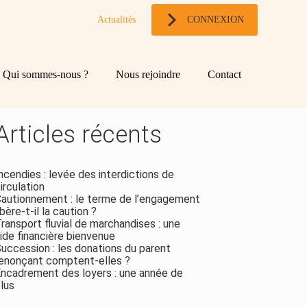
Actualités
CONNEXION
og
chercher
Qui sommes-nous ?
Nous rejoindre
Contact
ebar
Rechercher
Articles récents
ncendies : levée des interdictions de
irculation
autionnement : le terme de l’engagement
ibère-t-il la caution ?
ransport fluvial de marchandises : une
ide financière bienvenue
uccession : les donations du parent
enonçant comptent-elles ?
ncadrement des loyers : une année de
lus