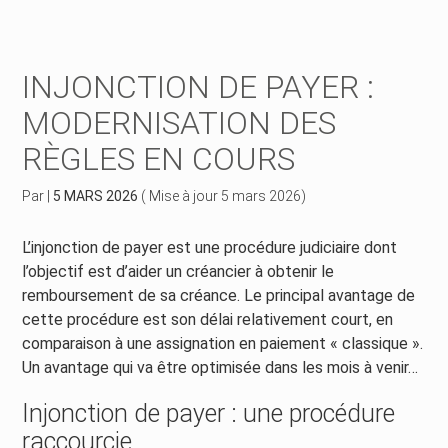
Créer et reprendre une activité
Piloter votre gestion
INJONCTION DE PAYER :
Piloter votre entreprise
Suivre votre comptabilité
MODERNISATION DES
RÈGLES EN COURS
Développer votre entreprise
Gérer vos ressources humaines
Par
|
5 MARS 2026
( Mise à jour 5 mars 2026)
Construire votre patrimoine
Dématérialiser vos documents
L’injonction de payer est une procédure judiciaire dont
Être prêt pour la facturation électronique
l’objectif est d’aider un créancier à obtenir le
remboursement de sa créance. Le principal avantage de
cette procédure est son délai relativement court, en
comparaison à une assignation en paiement « classique ».
Un avantage qui va être optimisée dans les mois à venir…
Injonction de payer : une procédure
raccourcie