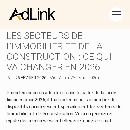
Créer et reprendre une activité
Piloter votre gestion
Aller
au
IMPÔTS ET TAXES POUR
contenu
Piloter votre entreprise
Suivre votre comptabilité
LES SECTEURS DE
L’IMMOBILIER ET DE LA
Développer votre entreprise
Gérer vos ressources humaines
CONSTRUCTION : CE QUI
Construire votre patrimoine
Dématérialiser vos documents
VA CHANGER EN 2026
Être prêt pour la facturation électronique
Par
|
25 FÉVRIER 2026
( Mise à jour 25 février 2026)
Parmi les mesures adoptées dans le cadre de la loi de
finances pour 2026, il faut noter un certain nombre de
dispositifs qui intéressent spécialement les secteurs de
l’immobilier et de la construction. Voici un panorama
rapide des mesures essentielles à retenir à ce sujet…