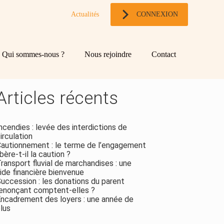
Actualités
CONNEXION
og
chercher
Qui sommes-nous ?
Nous rejoindre
Contact
ebar
Rechercher
Articles récents
ncendies : levée des interdictions de
irculation
autionnement : le terme de l’engagement
ibère-t-il la caution ?
ransport fluvial de marchandises : une
ide financière bienvenue
uccession : les donations du parent
enonçant comptent-elles ?
ncadrement des loyers : une année de
lus