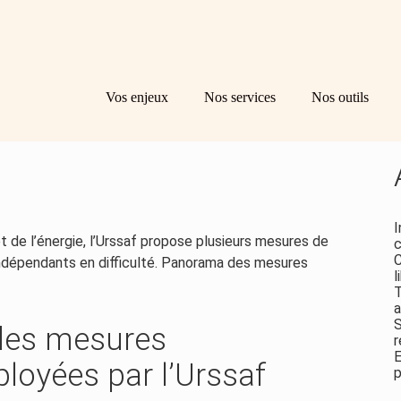
Principal
Bl
Re
Vos enjeux
Nos services
Nos outils
sid
NT : DES MESURES
I
t de l’énergie, l’Urssaf propose plusieurs mesures de
c
C
indépendants en difficulté. Panorama des mesures
l
T
a
S
 des mesures
r
E
oyées par l’Urssaf
p