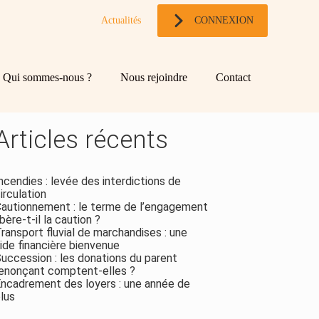
Actualités
CONNEXION
og
chercher
Qui sommes-nous ?
Nous rejoindre
Contact
ebar
Rechercher
Articles récents
ncendies : levée des interdictions de
irculation
autionnement : le terme de l’engagement
ibère-t-il la caution ?
ransport fluvial de marchandises : une
ide financière bienvenue
uccession : les donations du parent
enonçant comptent-elles ?
ncadrement des loyers : une année de
lus