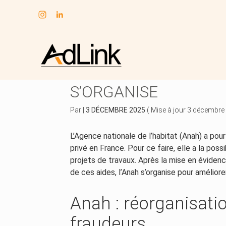
Subheader
Aller
au
FRAUDES AUX AIDES 
contenu
S’ORGANISE
Par
|
3 DÉCEMBRE 2025
( Mise à jour 3 décembre
L’Agence nationale de l’habitat (Anah) a pour
privé en France. Pour ce faire, elle a la poss
projets de travaux. Après la mise en éviden
de ces aides, l’Anah s’organise pour amélior
Anah : réorganisati
fraudeurs