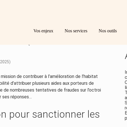
Principal
Bl
Re
Vos enjeux
Nos services
Nos outils
sid
PUBLIQUES : L’ANAH
 2025)
I
 mission de contribuer à l’amélioration de l’habitat
c
C
ibilité d’attribuer plusieurs aides aux porteurs de
l
ce de nombreuses tentatives de fraudes sur l’octroi
T
er ses réponses…
a
S
r
on pour sanctionner les
E
p