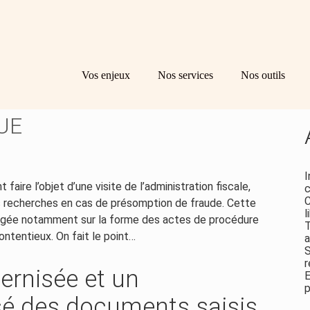
Principal
Bl
Re
Vos enjeux
Nos services
Nos outils
sid
A PROCÉDURE DES VISITES
UE
I
faire l’objet d’une visite de l’administration fiscale,
c
C
es recherches en cas de présomption de fraude. Cette
l
énagée notamment sur la forme des actes de procédure
T
ntentieux. On fait le point…
a
S
r
rnisée et un
E
p
é des documents saisis