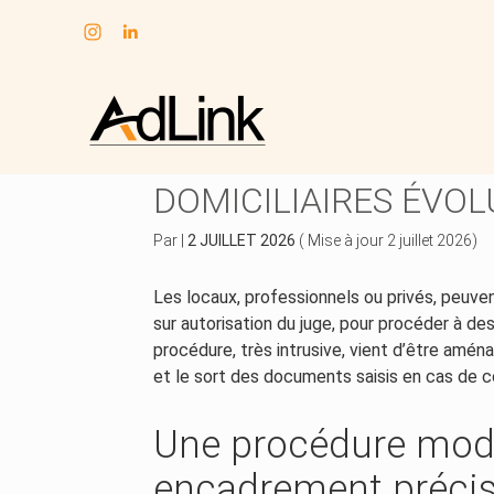
Subheader
Aller
au
FRAUDE FISCALE : L
contenu
DOMICILIAIRES ÉVOL
Par
|
2 JUILLET 2026
( Mise à jour 2 juillet 2026)
Les locaux, professionnels ou privés, peuvent 
sur autorisation du juge, pour procéder à d
procédure, très intrusive, vient d’être am
et le sort des documents saisis en cas de co
Une procédure mode
encadrement précis