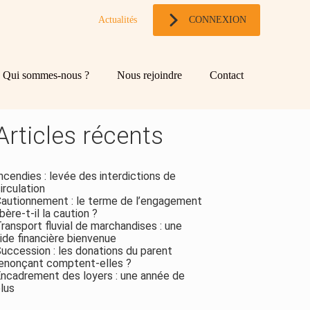
Actualités
CONNEXION
og
chercher
Qui sommes-nous ?
Nous rejoindre
Contact
ebar
Rechercher
Articles récents
ncendies : levée des interdictions de
irculation
autionnement : le terme de l’engagement
ibère-t-il la caution ?
ransport fluvial de marchandises : une
ide financière bienvenue
uccession : les donations du parent
enonçant comptent-elles ?
ncadrement des loyers : une année de
lus